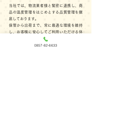
当社では、物流業者様と緊密に連携し、商
品の温度管理をはじめとする品質管理を徹
底しております。
保管から出荷まで、常に最適な環境を維持
し、お客様に安心してご利用いただける体
制を整えています。
0857-82-6633
さらに、商品配送においても各物流業者様
との強固なネットワークを構築し、確実か
つ安全な配送を実現。
スピードだけでなく、品質と信頼を重視
し、安心をお届けすることをお約束しま
す。
私たちは「安全・安心・確実」をモットー
に、今後もお客様の満足を第一に考えたサ
ービスを提供し続けます。
POLICY04
環境